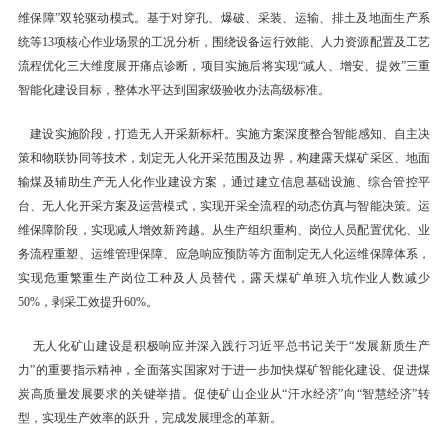
维保障”双轮驱动模式。基于对穿孔、爆破、采装、运输、排土及地面生产系
统等13项核心作业场景的工况分析，围绕设备运行效能、人力资源配置及工艺
流程优化三大维度展开痛点诊断，项目实施后将实现“减人、增安、提效”三重
智能化建设目标，整体水平达到国家级验收办法高级标准。
建设实施阶段，打造无人开采新标杆。实施方案深度整合智能感知、自主决
策和物联协同等技术，划定无人化开采范围及边界，构建露天煤矿采区、地面
输煤及辅助生产无人化作业建设方案，通过建立信息基础设施、综合管控平
台、无人化开采方案及运营模式，实现开采全流程的动态仿真与智能决策。运
维保障阶段，实现减人增效新跨越。从生产组织重构、岗位人员配置优化、业
务流程重塑、运维管理保障、应急响应预防等方面制定无人化运维保障体系，
实现危重繁重生产岗位工种及人员替代，露天煤矿单班入坑作业人数减少
50%，剥采工效提升60%。
无人化矿山建设是积极响应并深入践行习近平总书记关于“发展新质生产
力”的重要指示精神，全面落实国家对于进一步加快煤矿智能化建设、促进煤
炭高质量发展要求的关键举措。促使矿山企业从“汗水经济”向“智慧经济”转
型，实现生产效率的跃升，完成发展理念的革新。