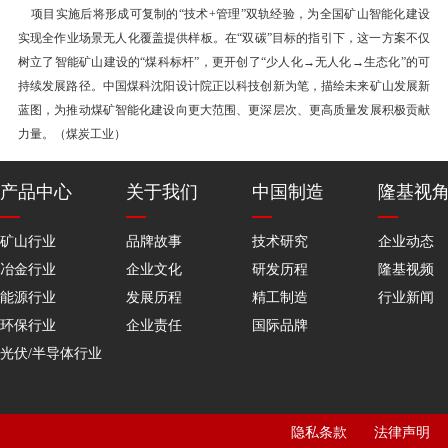
项目实施后将形成可复制的“技术+管理”双轨经验，为全国矿山智能化建设
实现全作业场景无人化覆盖提供样板。在“双碳”目标的指引下，这一方案不仅
树立了智能矿山建设的“煤科标杆”，更开创了“少人化→无人化→生态化”的可
持续发展路径。中国煤科沈阳设计院正以科技创新为笔，描绘未来矿山发展新
蓝图，为推动煤矿智能化建设向更大范围、更深层次、更高质量发展积极贡献
力量。（煤炭工业）
产品中心
关于我们
中国制造
隆基视
矿山行业
品牌故事
技术研究
企业动态
冶金行业
企业文化
研发历程
隆基视频
能源行业
发展历程
精工制造
行业新闻
环保行业
企业责任
国际品牌
光伏/半导体行业
隐私条款
法律声